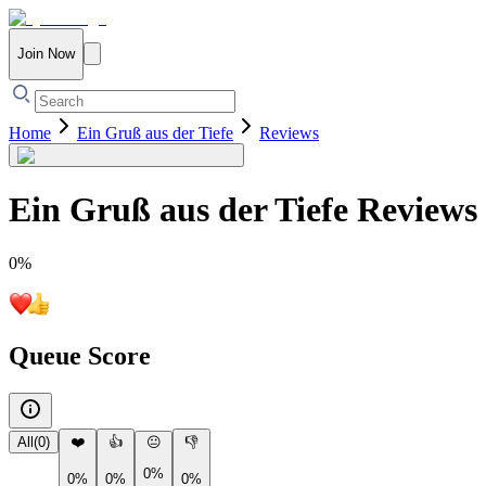
Join Now
Home
Ein Gruß aus der Tiefe
Reviews
Ein Gruß aus der Tiefe
Reviews
0
%
Queue Score
All
(
0
)
❤️
👍
😐
👎
0%
0%
0%
0%