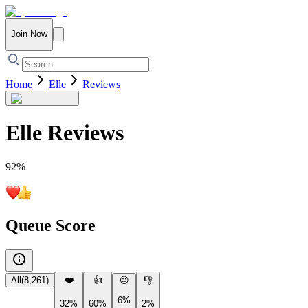
Join Now
Home
Elle
Reviews
Elle
Reviews
92
%
Queue Score
All
(
8,261
)
❤️
👍
😐
👎
6%
32%
60%
2%